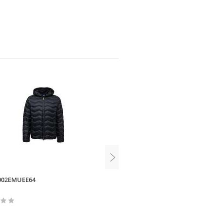
002EMUEE64
Baon