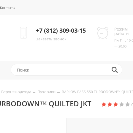
Контакты
Режим
+7 (812) 309-03-15
работы
Заказать звонок
Пн-Пт с 10:
— 20:00
→
→
Верхняя одежда
Пуховики
BARLOW PASS 550 TURBODOWN™ QUILTE
TURBODOWN™ QUILTED JKT