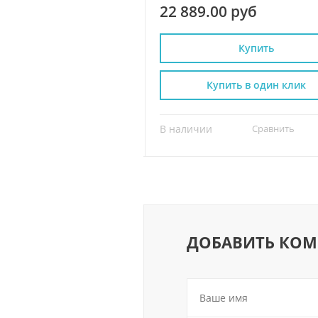
 руб
22 889.00 руб
Купить
Купить
пить в один клик
Купить в один клик
Сравнить
?
В наличии
Сравнить
ДОБАВИТЬ КО