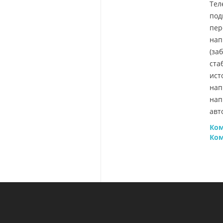
Тел
под
пер
нап
(за
ста
ист
нап
нап
авт
Ком
Ко