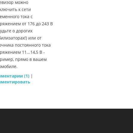
евизор можно
ключить к сети
еменного тока с
ряжением от 176 до 243 В
будьте о дорогих
билизаторах!) или от
очника постоянного тока
ряжением 11...14,5 В -
ример, прямо в вашем
омобиле.
ментарии (1)
|
мментировать