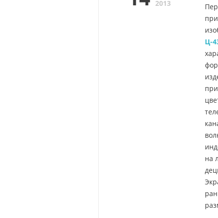
2013
Пер
при
изо
Ц-4
хар
фор
изд
при
цве
тел
кан
вол
инд
на 
дец
Экр
ран
раз