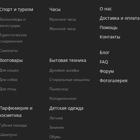
О нас
Спорт и туризм
Часы
Доставка и оплата
Велосипеды и
Мужские часы
аксессуары
Помощь
Женские часы
Туристическое
Контакты
снаряжение
Самокаты
Блог
Зоотовары
Бытовая техника
FAQ
Для кошек
Духовые шкафы
Форум
Для собак
Стиральные машины
Фотогалерея
Для птиц
Пылесосы
Холодильники
Парфюмерия и
Детская одежда
косметика
Летняя
Губная помада
Зимняя
Шампуни
Обувь