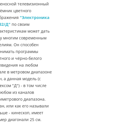
еносной телевизионный
ёмник цветного
бражения
"Электроника
32/Д"
по своим
актеристикам может дать
у многим современным
елиям. Он способен
нимать программы
тного и чёрно-белого
евидения на любом
але в метровом диапазоне
н, а данная модель (с
ексом "Д") - в том числе
любом из каналов
иметрового диапазона.
ан, или как его называли
ьше - кинескоп, имеет
мер диагонали 25 см.