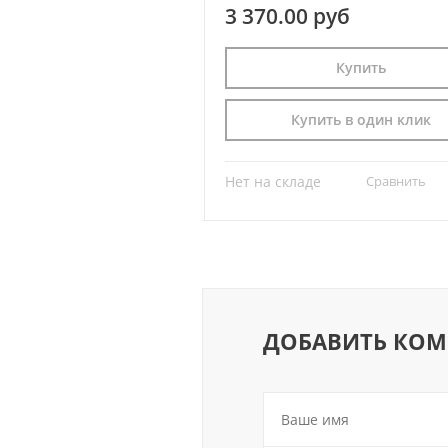
 руб
3 370.00 руб
Купить
Купить
пить в один клик
Купить в один клик
Сравнить
?
Нет на складе
Сравнить
ДОБАВИТЬ КО